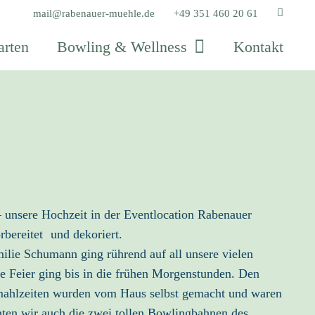
mail@rabenauer-muehle.de
+49 351 460 20 61
arten
Bowling & Wellness
Kontakt
unsere Hochzeit in der Eventlocation Rabenauer
bereitet und dekoriert.
lie Schumann ging rührend auf all unsere vielen
e Feier ging bis in die frühen Morgenstunden. Den
ahlzeiten wurden vom Haus selbst gemacht und waren
ten wir auch die zwei tollen Bowlingbahnen des